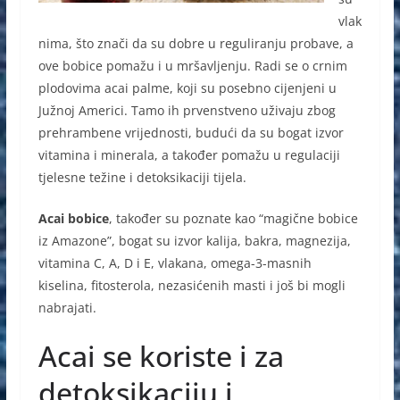
vlak
nima, što znači da su dobre u reguliranju probave, a
ove bobice pomažu i u mršavljenju. Radi se o crnim
plodovima acai palme, koji su posebno cijenjeni u
Južnoj Americi. Tamo ih prvenstveno uživaju zbog
prehrambene vrijednosti, budući da su bogat izvor
vitamina i minerala, a također pomažu u regulaciji
tjelesne težine i detoksikaciji tijela.
Acai bobice
, također su poznate kao “magične bobice
iz Amazone”, bogat su izvor kalija, bakra, magnezija,
vitamina C, A, D i E, vlakana, omega-3-masnih
kiselina, fitosterola, nezasićenih masti i još bi mogli
nabrajati.
Acai se koriste i za
detoksikaciju i