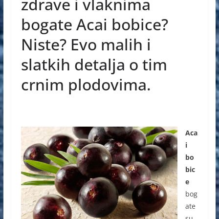
e
e
s
zdrave i vlaknima
b
n
A
bogate Acai bobice?
o
g
p
Niste? Evo malih i
o
er
p
slatkih detalja o tim
k
crnim plodovima.
Aca
i
bo
bic
e
bog
ate
su