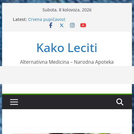
Skip
Subota, 8 kolovoza, 2026
to
Latest:
Crvena pupičavost
content
Čir na želucu – Liječenje prirodnim metodama
Drhtanje tijela – Kako ga liječiti?
Kako očistiti krvnu plazmu?
Kako Leciti
Liječenje bubrežnog kamenca uz pomoć čaja
Alternativna Medicina – Narodna Apoteka