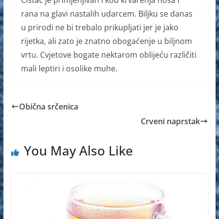
Čistac je primjenjivan i kod krvarenja nosa i
rana na glavi nastalih udarcem. Biljku se danas
u prirodi ne bi trebalo prikupljati jer je jako
rijetka, ali zato je znatno obogaćenje u biljnom
vrtu. Cvjetove bogate nektarom oblijeću različiti
mali leptiri i osolike muhe.
Obična srčenica
Crveni naprstak
You May Also Like