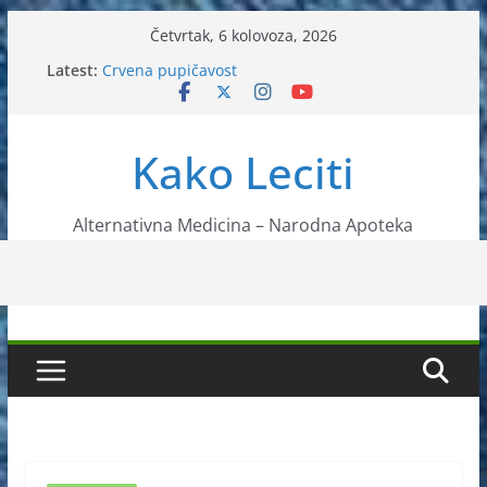
Skip
Četvrtak, 6 kolovoza, 2026
to
Latest:
Crvena pupičavost
content
Čir na želucu – Liječenje prirodnim metodama
Drhtanje tijela – Kako ga liječiti?
Kako očistiti krvnu plazmu?
Kako Leciti
Liječenje bubrežnog kamenca uz pomoć čaja
Alternativna Medicina – Narodna Apoteka