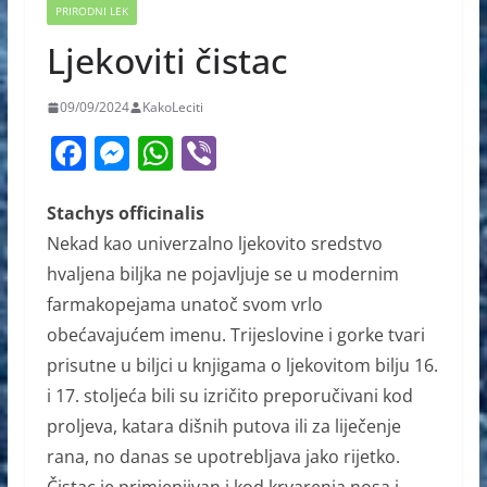
PRIRODNI LEK
Ljekoviti čistac
09/09/2024
KakoLeciti
F
M
W
Vi
a
e
h
b
c
ss
at
er
Stachys officinalis
Nekad kao univerzalno ljekovito sredstvo
e
e
s
hvaljena biljka ne pojavljuje se u modernim
b
n
A
farmakopejama unatoč svom vrlo
o
g
p
obećavajućem imenu. Trijeslovine i gorke tvari
o
er
p
prisutne u biljci u knjigama o ljekovitom bilju 16.
k
i 17. stoljeća bili su izričito preporučivani kod
proljeva, katara dišnih putova ili za liječenje
rana, no danas se upotrebljava jako rijetko.