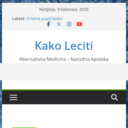
Skip
Nedjelja, 9 kolovoza, 2026
to
Latest:
Crvena pupičavost
content
Čir na želucu – Liječenje prirodnim metodama
Drhtanje tijela – Kako ga liječiti?
Kako očistiti krvnu plazmu?
Kako Leciti
Liječenje bubrežnog kamenca uz pomoć čaja
Alternativna Medicina – Narodna Apoteka