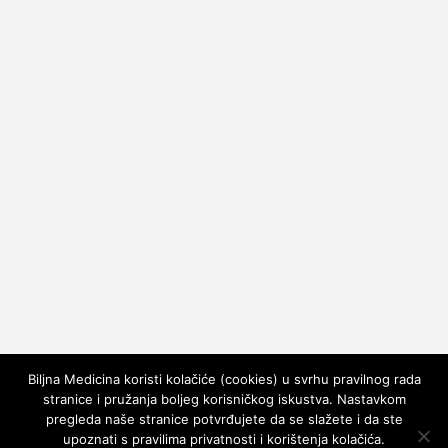
Biljna Medicina koristi kolačiće (cookies) u svrhu pravilnog rada
stranice i pružanja boljeg korisničkog iskustva. Nastavkom
pregleda naše stranice potvrđujete da se slažete i da ste
upoznati s pravilima privatnosti i korištenja kolačića.
Copyright © 2026
Kako Leciti
. All rights reserved.