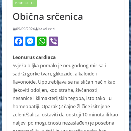
PRIRODNI LEK
Obična srčenica
09/09/2024
KakoLeciti
F
M
W
Vi
a
e
h
b
c
ss
at
er
Leonurus cardiaca
Svježa biljka pomalo je neugodnog mirisa i
e
e
s
sadrži gorke tvari, glikozide, alkaloide i
b
n
A
flavonoide. Upotrebljava se na sličan način kao
o
g
p
ljekoviti odoljen, kod straha, živčanosti,
o
er
p
nesanice i klimakterijskih tegoba, isto tako i u
k
homeopatiji. Oparak (2 čajne žličice isitnjene
zeleni/šalica, ostaviti da odstoji 10 minuta ili kao
naljev, po mogućnosti nezaslađen) je posebna