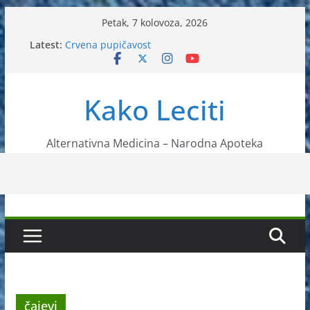
Skip
Petak, 7 kolovoza, 2026
to
Latest:
Crvena pupičavost
content
Čir na želucu – Liječenje prirodnim metodama
Drhtanje tijela – Kako ga liječiti?
Kako očistiti krvnu plazmu?
Kako Leciti
Liječenje bubrežnog kamenca uz pomoć čaja
Alternativna Medicina – Narodna Apoteka
čajevi