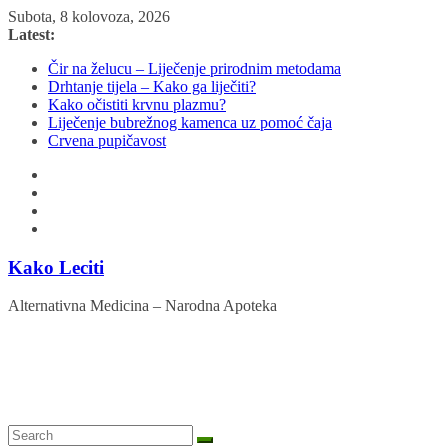
Skip
Subota, 8 kolovoza, 2026
to
Latest:
content
Čir na želucu – Liječenje prirodnim metodama
Drhtanje tijela – Kako ga liječiti?
Kako očistiti krvnu plazmu?
Liječenje bubrežnog kamenca uz pomoć čaja
Crvena pupičavost
Kako Leciti
Alternativna Medicina – Narodna Apoteka