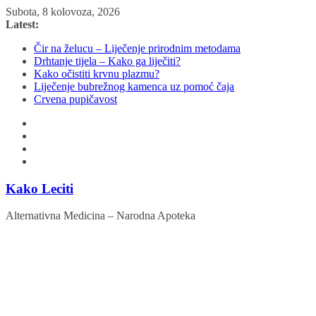
Skip
Subota, 8 kolovoza, 2026
to
Latest:
content
Čir na želucu – Liječenje prirodnim metodama
Drhtanje tijela – Kako ga liječiti?
Kako očistiti krvnu plazmu?
Liječenje bubrežnog kamenca uz pomoć čaja
Crvena pupičavost
Kako Leciti
Alternativna Medicina – Narodna Apoteka