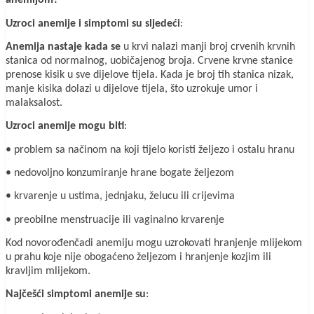
anemijom?
Uzroci anemije i simptomi su sljedeći
:
Anemija nastaje kada se
u krvi nalazi manji broj crvenih krvnih
stanica od normalnog, uobičajenog broja. Crvene krvne stanice
prenose kisik u sve dijelove tijela. Kada je broj tih stanica nizak,
manje kisika dolazi u dijelove tijela, što uzrokuje umor i
malaksalost.
Uzroci anemije mogu biti
:
• problem sa načinom na koji tijelo koristi željezo i ostalu hranu
• nedovoljno konzumiranje hrane bogate željezom
• krvarenje u ustima, jednjaku, želucu ili crijevima
• preobilne menstruacije ili vaginalno krvarenje
Kod novorođenčadi anemiju mogu uzrokovati hranjenje mlijekom
u prahu koje nije obogaćeno željezom i hranjenje kozjim ili
kravljim mlijekom.
Najčešći simptomi anemije su
: