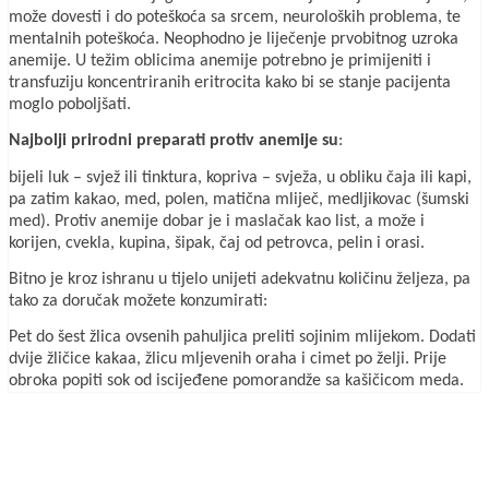
može dovesti i do poteškoća sa srcem, neuroloških problema, te
mentalnih poteškoća. Neophodno je liječenje prvobitnog uzroka
anemije. U težim oblicima anemije potrebno je primijeniti i
transfuziju koncentriranih eritrocita kako bi se stanje pacijenta
moglo poboljšati.
Najbolji prirodni preparati protiv anemije su
:
bijeli luk – svjež ili tinktura, kopriva – svježa, u obliku čaja ili kapi,
pa zatim kakao, med, polen, matična mliječ, medljikovac (šumski
med). Protiv anemije dobar je i maslačak kao list, a može i
korijen, cvekla, kupina, šipak, čaj od petrovca, pelin i orasi.
Bitno je kroz ishranu u tijelo unijeti adekvatnu količinu željeza, pa
tako za doručak možete konzumirati:
Pet do šest žlica ovsenih pahuljica preliti sojinim mlijekom. Dodati
dvije žličice kakaa, žlicu mljevenih oraha i cimet po želji. Prije
obroka popiti sok od iscijeđene pomorandže sa kašičicom meda.