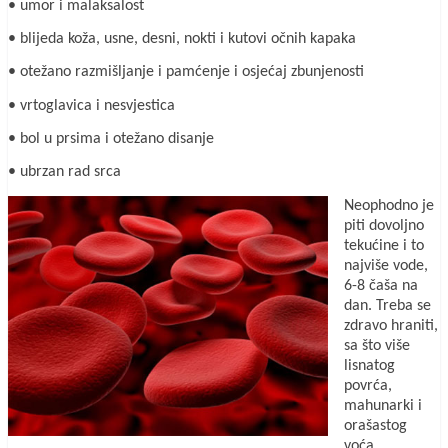
• umor i malaksalost
• blijeda koža, usne, desni, nokti i kutovi očnih kapaka
• otežano razmišljanje i pamćenje i osjećaj zbunjenosti
• vrtoglavica i nesvjestica
• bol u prsima i otežano disanje
• ubrzan rad srca
Neophodno je
piti dovoljno
tekućine i to
najviše vode,
6-8 čaša na
dan. Treba se
zdravo hraniti,
sa što više
lisnatog
povrća,
mahunarki i
orašastog
voća.