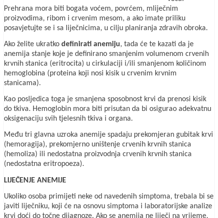
Prehrana mora biti bogata voćem, povrćem, mliječnim
proizvodima, ribom i crvenim mesom, a ako imate priliku
posavjetujte se i sa liječnicima, u cilju planiranja zdravih obroka.
Ako želite ukratko
definirati anemiju
, tada će te kazati da je
anemija stanje koje je definirano smanjenim volumenom crvenih
krvnih stanica (eritrocita) u cirkulaciji i/ili smanjenom količinom
hemoglobina (proteina koji nosi kisik u crvenim krvnim
stanicama).
Kao posljedica toga je smanjena sposobnost krvi da prenosi kisik
do tkiva. Hemoglobin mora biti prisutan da bi osigurao adekvatnu
oksigenaciju svih tjelesnih tkiva i organa.
Među tri glavna uzroka anemije spadaju prekomjeran gubitak krvi
(hemoragija), prekomjerno uništenje crvenih krvnih stanica
(hemoliza) ili nedostatna proizvodnja crvenih krvnih stanica
(nedostatna eritropoeza).
LIJEČENJE ANEMIJE
Ukoliko osoba primijeti neke od navedenih simptoma, trebala bi se
javiti liječniku, koji će na osnovu simptoma i laboratorijske analize
krvi doći do točne dijagnoze. Ako se anemija ne liječi na vrijeme,