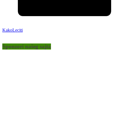
KakoLeciti
Sponzori našeg sajta