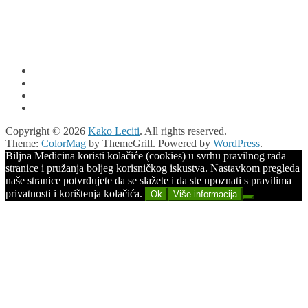
Copyright © 2026
Kako Leciti
. All rights reserved.
Theme:
ColorMag
by ThemeGrill. Powered by
WordPress
.
Biljna Medicina koristi kolačiće (cookies) u svrhu pravilnog rada
stranice i pružanja boljeg korisničkog iskustva. Nastavkom pregleda
naše stranice potvrđujete da se slažete i da ste upoznati s pravilima
privatnosti i korištenja kolačića.
Ok
Više informacija