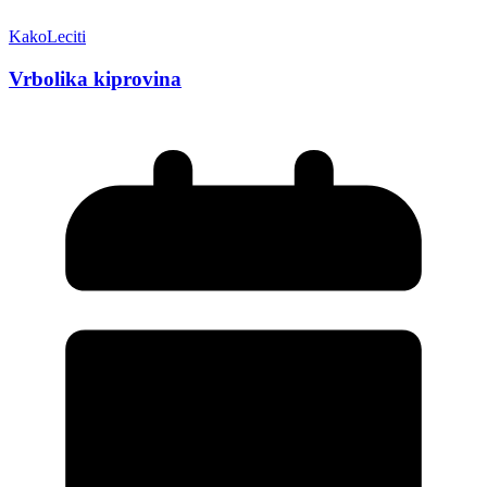
KakoLeciti
Vrbolika kiprovina