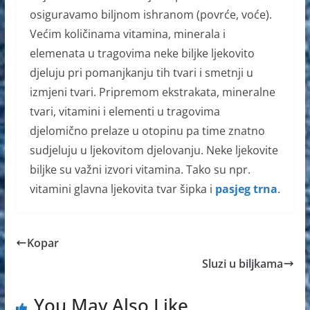
osiguravamo biljnom ishranom (povrće, voće).
Većim količinama vitamina, minerala i
elemenata u tragovima neke biljke ljekovito
djeluju pri pomanjkanju tih tvari i smetnji u
izmjeni tvari. Pripremom ekstrakata, mineralne
tvari, vitamini i elementi u tragovima
djelomično prelaze u otopinu pa time znatno
sudjeluju u ljekovitom djelovanju. Neke ljekovite
biljke su važni izvori vitamina. Tako su npr.
vitamini glavna ljekovita tvar šipka i
pasjeg trna
.
Kopar
Sluzi u biljkama
You May Also Like