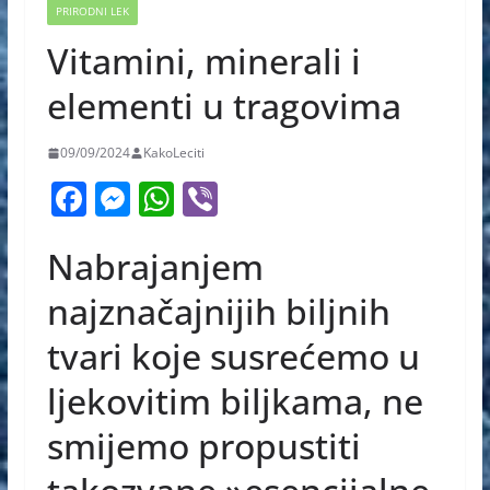
PRIRODNI LEK
Vitamini, minerali i
elementi u tragovima
09/09/2024
KakoLeciti
F
M
W
Vi
a
e
h
b
Nabrajanjem
c
ss
at
er
e
e
s
najznačajnijih biljnih
b
n
A
tvari koje susrećemo u
o
g
p
ljekovitim biljkama, ne
o
er
p
k
smijemo propustiti