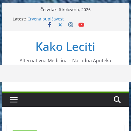
Skip
Četvrtak, 6 kolovoza, 2026
to
Latest:
Crvena pupičavost
content
Čir na želucu – Liječenje prirodnim metodama
Drhtanje tijela – Kako ga liječiti?
Kako očistiti krvnu plazmu?
Kako Leciti
Liječenje bubrežnog kamenca uz pomoć čaja
Alternativna Medicina – Narodna Apoteka