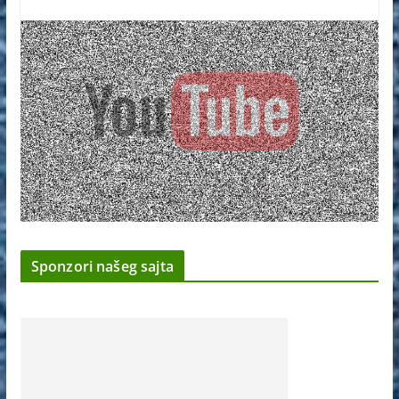
Sponzori našeg sajta