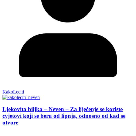
KakoLeciti
Ljekovita biljka – Neven – Za liječenje se koriste
cvjetovi koji se beru od lipnja, odnosno od kad se
otvore