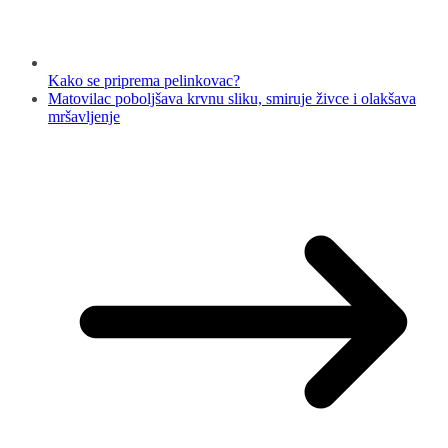
Kako se priprema pelinkovac?
Matovilac poboljšava krvnu sliku, smiruje živce i olakšava
mršavljenje