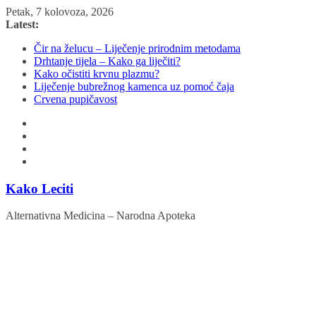
Skip
Petak, 7 kolovoza, 2026
to
Latest:
content
Čir na želucu – Liječenje prirodnim metodama
Drhtanje tijela – Kako ga liječiti?
Kako očistiti krvnu plazmu?
Liječenje bubrežnog kamenca uz pomoć čaja
Crvena pupičavost
Kako Leciti
Alternativna Medicina – Narodna Apoteka