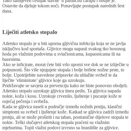
Tako samljeven češnjak stavite u pamučnu čarapu i obujte je.
Ostavite da djeluje tokom noći. Ponavljajte postupak narednih šest
dana.
Liječiti atletsko stopalo
Atletsko stopalo je u biti uporna gljivična infekcija koja se ne javlja
isključivo kod sportaša. Gljivice mogu napasti svakog tko bosonog
hoda po vlažnim podovima u svlačionicama, kupaonicama ili na
bazenima.
Ako se inficirate, morat ćete biti vrlo uporni sve dok se ne izliječite u
potpunosti. Što više njegujete stopala i bolje brišete nožne prste, to
bolje. Upotrijebite navedene pripravke da ublažite svrbež te da
liječite ‘eliminirate’ gljivice koje ga uzrokuju.
Pridržavajte se savjeta za prevenciju kako ne biste ponovno oboljeli.
Atletsko stopalo uzrokuje gljivica tinea pedis. Ta gljivica napada
nokte, kožu i kosu. Uzrokuje crvenilo, ljuštenje i pucanje kože te
osjećaj pečenja i svrbeža.
Kada se gljivica naseli u područje između nožnih prstiju, klasični
simptomi su svrbež i ljuštenje kože. Katkad se gljivica zadrži između
prstiju, ali se može proširiti i na taban, postranične dijelove stopala te
nokte. Teški slučajevi atletskog stopala praćeni su vlažnim
mjehurima. Topli vlažni podovi izvrsno su hranilište za gljivice.