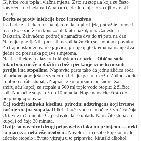
Gljivice vole topla i vlažna mjesta. Zato su stopala koja su često
zatvorena u cipelama i čarapama, idealno mjesto za njihov rast i
širenje.
Borite se protiv infekcije brzo i intenzivno
Kad odete u ljekarnu s namjerom da kupite lijek, potražite kreme i
masti koje sadrže mikonazol ili klotrimazol, npr. Canesten ili
Daktarin. Zahvaćeno područje namažite dva do tri puta na dan.
Nemojte pogriješiti i prestati mazati kožu čim se simptomi povuku.
Za trajno iskorjenjivanje gljivica, primjenjujte kremu najmanje dva
tjedna od prestanka pojave simptoma.
Neki se lijekovi nalaze u kuhinjskom ormariću.
Obična soda
bikarbona može ublažiti svrbež i peckanje između nožnih
prstiju i na stopalima.
Napravite pastu tako da jednu žličicu sode
bikarbone pomiješate s vodom. Utrljajte pastu u kožu. Zatim isperite
i dobro osušite stopala. Naprašite kukuruznim brašnom. Za
smirujuću kupelj za stopala u 500 ml tople vode otopite 2 žličice
soli. Namačite stopala 5 do 10 minuta. Noge namačite često do
potpunog oporavka.
Čaj sadrži taninsku kiselinu, prirodni adstringens koji izvrsno
isušuje znojna stopala.
U litri kipuće vode namočite 5 vrećica čaja.
Ostavite ih 5 minuta. Čaj ostavite da se ohladi. Namačite stopala u
kupelji od čaja 30 minuta.
Ovdje su navedeni drugi pripravci za lokalnu primjenu — neki
su manje, a neki više neobični.
Navele su ih osobe koje su imale
atletsko stopalo i čvrsto vjeruju u te pripravke: kirurški alkohol,