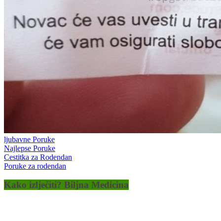
ljubavne Poruke
Najlepse Poruke
Cestitka za Rodendan
Poruke za rodendan
Kako izlječiti? Biljna Medicina