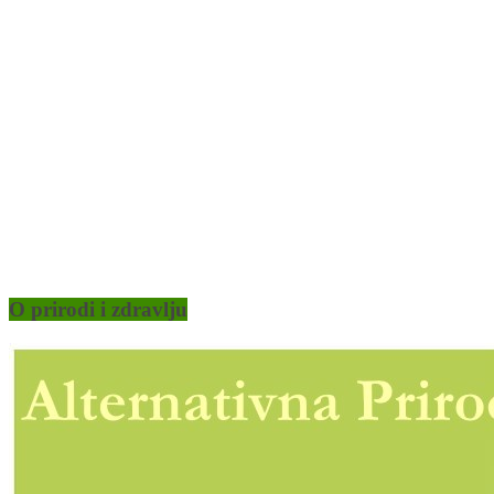
O prirodi i zdravlju