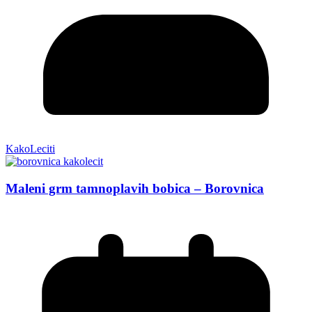
KakoLeciti
Maleni grm tamnoplavih bobica – Borovnica