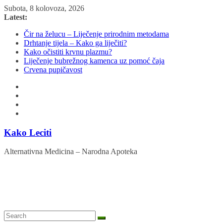
Skip
Subota, 8 kolovoza, 2026
to
Latest:
content
Čir na želucu – Liječenje prirodnim metodama
Drhtanje tijela – Kako ga liječiti?
Kako očistiti krvnu plazmu?
Liječenje bubrežnog kamenca uz pomoć čaja
Crvena pupičavost
Kako Leciti
Alternativna Medicina – Narodna Apoteka