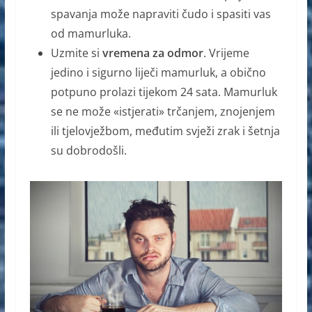
spavanja može napraviti čudo i spasiti vas
od mamurluka.
Uzmite si
vremena za odmor
. Vrijeme
jedino i sigurno liječi mamurluk, a obično
potpuno prolazi tijekom 24 sata. Mamurluk
se ne može «istjerati» trčanjem, znojenjem
ili tjelovježbom, međutim svježi zrak i šetnja
su dobrodošli.