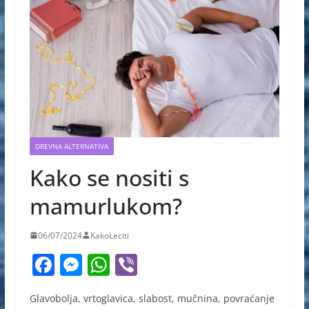
DREVNA ALTERNATIVA
Kako se nositi s
mamurlukom?
06/07/2024
KakoLeciti
F
M
W
Vi
a
e
h
b
Glavobolja, vrtoglavica, slabost, mučnina, povraćanje
c
ss
at
er