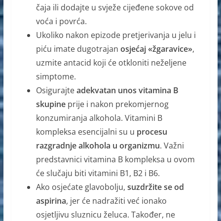
čaja ili dodajte u svježe cijeđene sokove od
voća i povrća.
Ukoliko nakon epizode pretjerivanja u jelu i
piću imate dugotrajan
osjećaj «žgaravice»
,
uzmite antacid koji će otkloniti neželjene
simptome.
Osigurajte
adekvatan unos vitamina B
skupine
prije i nakon prekomjernog
konzumiranja alkohola. Vitamini B
kompleksa esencijalni su u
procesu
razgradnje alkohola u organizmu
. Važni
predstavnici vitamina B kompleksa u ovom
će slučaju biti vitamini B1, B2 i B6.
Ako osjećate glavobolju,
suzdržite se od
aspirina
, jer će nadražiti već ionako
osjetljivu sluznicu želuca. Također, ne