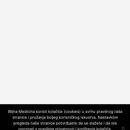
Biljna Medicina koristi kolačiće (cookies) u svrhu pravilnog rada
stranice i pružanja boljeg korisničkog iskustva. Nastavkom
pregleda naše stranice potvrđujete da se slažete i da ste
upoznati s pravilima privatnosti i korištenja kolačića.