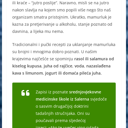
ili kraće – “jutro poslije”. Naravno, misli se na jutro
e
e
s
nakon slavlja na kojem smo popili više nego što naš
b
n
A
organizam smatra pristojnim. Ukratko, mamurluk je
o
g
p
kazna za pretjerivanje u alkoholu, stanje poznato od
davnina, a lijeka mu nema.
o
er
p
k
Tradicionalni i pučki recepti za uklanjanje mamurluka
su brojni i mnogima dobro poznati. U našim
krajevima najčešće se spominju
rasol ili salamura od
kiselog kupusa
,
juha od rajčice
,
voda
,
nazaslađena
kava s limunom
,
jogurt ili domaća pileća juha.
Zapisi iz poznate
srednjovjekovne
medicinske škole iz Salerna
svjedoče
o sasvim drugačijoj doktrini
tadašnjih stručnjaka. Oni su
poučavali prema sljedećoj
izreci:
«Ako te uvečer vino svlada,