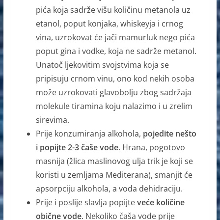
pića koja sadrže višu količinu metanola uz
etanol, poput konjaka, whiskeyja i crnog
vina, uzrokovat će jači mamurluk nego pića
poput gina i vodke, koja ne sadrže metanol.
Unatoč ljekovitim svojstvima koja se
pripisuju crnom vinu, ono kod nekih osoba
može uzrokovati glavobolju zbog sadržaja
molekule tiramina koju nalazimo i u zrelim
sirevima.
Prije konzumiranja alkohola,
pojedite nešto
i popijte 2-3 čaše vode
. Hrana, pogotovo
masnija (žlica maslinovog ulja trik je koji se
koristi u zemljama Mediterana), smanjit će
apsorpciju alkohola, a voda dehidraciju.
Prije i poslije slavlja popijte
veće količine
obične vode
. Nekoliko čaša vode prije