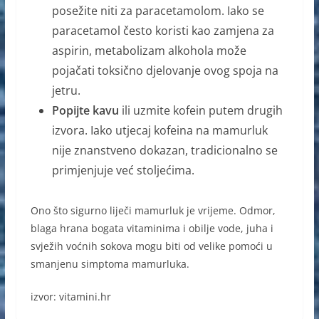
posežite niti za paracetamolom. Iako se
paracetamol često koristi kao zamjena za
aspirin, metabolizam alkohola može
pojačati toksično djelovanje ovog spoja na
jetru.
Popijte kavu
ili uzmite kofein putem drugih
izvora. Iako utjecaj kofeina na mamurluk
nije znanstveno dokazan, tradicionalno se
primjenjuje već stoljećima.
Ono što sigurno liječi mamurluk je vrijeme. Odmor,
blaga hrana bogata vitaminima i obilje vode, juha i
svježih voćnih sokova mogu biti od velike pomoći u
smanjenu simptoma mamurluka.
izvor: vitamini.hr