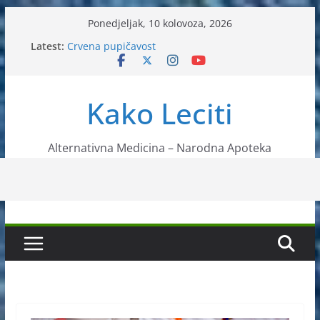
Skip
Ponedjeljak, 10 kolovoza, 2026
to
Latest:
Crvena pupičavost
content
Čir na želucu – Liječenje prirodnim metodama
Drhtanje tijela – Kako ga liječiti?
Kako očistiti krvnu plazmu?
Kako Leciti
Liječenje bubrežnog kamenca uz pomoć čaja
Alternativna Medicina – Narodna Apoteka