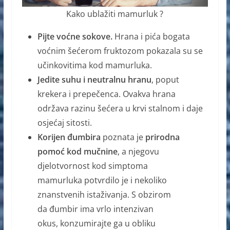
Kako ublažiti mamurluk ?
Pijte voćne sokove.
Hrana i pića bogata
voćnim šećerom fruktozom pokazala su se
učinkovitima kod mamurluka.
Jedite suhu i neutralnu hranu
, poput
krekera i prepečenca. Ovakva hrana
održava razinu šećera u krvi stalnom i daje
osjećaj sitosti.
Korijen đumbira
poznata je
prirodna
pomoć kod mučnine
, a njegovu
djelotvornost kod simptoma
mamurluka potvrdilo je i nekoliko
znanstvenih istaživanja. S obzirom
da đumbir ima vrlo intenzivan
okus, konzumirajte ga u obliku