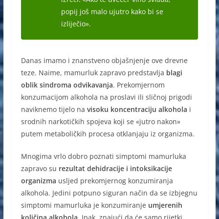
popij još malo ujutro kako bi se
izliječio».
Danas imamo i znanstveno objašnjenje ove drevne
teze. Naime, mamurluk zapravo predstavlja
blagi
oblik sindroma odvikavanja
. Prekomjernom
konzumacijom alkohola na proslavi ili sličnoj prigodi
naviknemo tijelo na
visoku koncentraciju alkohola
i
srodnih narkotičkih spojeva koji se «jutro nakon»
putem metaboličkih procesa otklanjaju iz organizma.
Mnogima vrlo dobro poznati simptomi mamurluka
zapravo su
rezultat dehidracije i intoksikacije
organizma
usljed prekomjernog konzumiranja
alkohola. Jedini potpuno siguran način da se izbjegnu
simptomi mamurluka je konzumiranje
umjerenih
količina alkohola
. Ipak, znajući da će samo rijetki