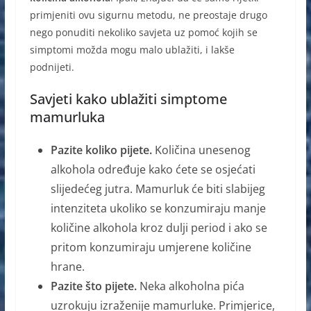
primjeniti ovu sigurnu metodu, ne preostaje drugo
nego ponuditi nekoliko savjeta uz pomoć kojih se
simptomi možda mogu malo ublažiti, i lakše
podnijeti.
Savjeti kako ublažiti simptome
mamurluka
Pazite koliko pijete.
Količina unesenog
alkohola određuje kako ćete se osjećati
slijedećeg jutra. Mamurluk će biti slabijeg
intenziteta ukoliko se konzumiraju manje
količine alkohola kroz dulji period i ako se
pritom konzumiraju umjerene količine
hrane.
Pazite što pijete.
Neka alkoholna pića
uzrokuju izraženije mamurluke. Primjerice,