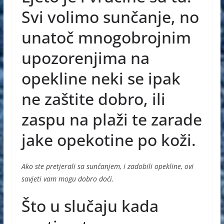
e
e
s
Svi volimo sunčanje, no
b
n
A
unatoč mnogobrojnim
o
g
p
upozorenjima na
o
er
p
opekline neki se ipak
k
ne zaštite dobro, ili
zaspu na plaži te zarade
jake opekotine po koži.
Ako ste pretjerali sa sunčanjem, i zadobili opekline, ovi
savjeti vam mogu dobro doći.
Što u slučaju kada