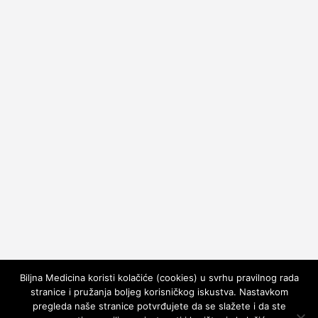
Biljna Medicina koristi kolačiće (cookies) u svrhu pravilnog rada
stranice i pružanja boljeg korisničkog iskustva. Nastavkom
pregleda naše stranice potvrđujete da se slažete i da ste