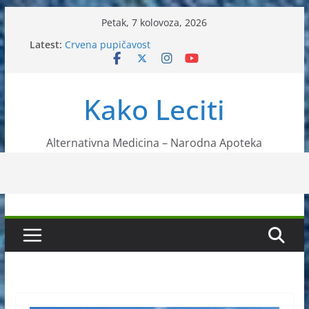
Skip
Petak, 7 kolovoza, 2026
to
Latest:
Crvena pupičavost
content
Čir na želucu – Liječenje prirodnim metodama
Drhtanje tijela – Kako ga liječiti?
Kako očistiti krvnu plazmu?
Kako Leciti
Liječenje bubrežnog kamenca uz pomoć čaja
Alternativna Medicina – Narodna Apoteka