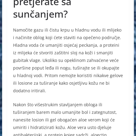
pretjerate sa
sunčanjem?
Namočite gazu ili čistu krpu u hladnu vodu ili mlijeko
i načinite oblog koji ćete staviti na opečeno područje.
Hladna voda će umanjiti osjećaj peckanja, a proteini
iz mlijeka će stvoriti zaštitni sloj na koži i smanjiti
gubitak vlage. Ukoliko su opeklinom zahvaćene veće
površine poput leđa ili nogu, tuširajte se ili okupajte
u hladnoj vodi. Pritom nemojte koristiti nikakve gelove
ili losione za tuširanje kako osjetljivu kožu ne bi
dodatno iritirali.
Nakon što višestrukim stavljanjem obloga ili
tuširanjem barem malo umanjite bol i zategnutost,
nanesite losion ili gel obogaćen aloe verom koji će
umiriti i hidratizirati kožu. Aloe vera usto djeluje
antibakterijski, a protein kojeg sadrži, aloectin,