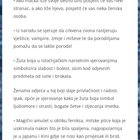
• Ako mačka liže svoje desno uho posjetit će vas neki
stranac, a ako liže lijevo, posjetit će vas neka ženska
osoba.
• U narodu se vjeruje da crkvena zvona rastjeruju
vještice, vampire, zmije i miševe te da porodiljama
pomažu da se lakše porode!
• Žuta boja u istočnjačkim narodnim vjerovanjima
simbolizira slabost i bolest, osim kod odjevnih
predmeta od svile i brokata.
Ženama odjeća u toj boji daje privlačnost i radost.
Ipak, opće je vjerovanje kako je žuta boja simbol
ljubomore i strasti, bogate žetve i stjecanja imetka.
• Magični amulet u obliku feniksa, mitske ptice koja je
uskrsnula nakon što je bila spaljena, najpopularnija
je u Japanu i Kini gdje se nosi kao privjesak ili broš.