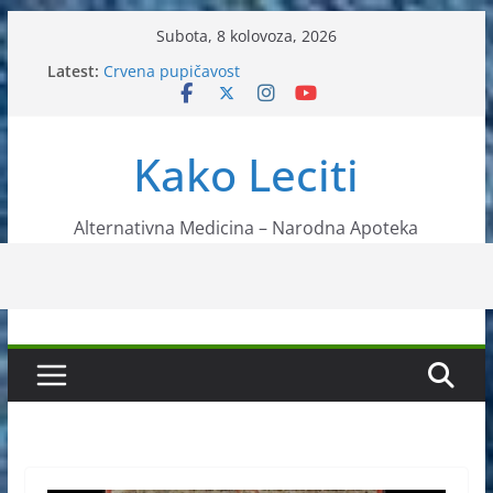
Skip
Subota, 8 kolovoza, 2026
to
Latest:
Crvena pupičavost
content
Čir na želucu – Liječenje prirodnim metodama
Drhtanje tijela – Kako ga liječiti?
Kako očistiti krvnu plazmu?
Kako Leciti
Liječenje bubrežnog kamenca uz pomoć čaja
Alternativna Medicina – Narodna Apoteka