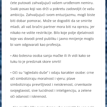
ćete putovati zahvaljujući vašem urođenom nemiru.
Svaki posao koji vas drži u pokretu zadovoljit će vašu
ambiciju. Zahvaljujući svom entuzijazmu, mogli biste
biti dobar pomorac. Može se dogoditi da se smirite
mladi, ali vaš bračni partner mora biti na oprezu, jer
nikako ne volite restrikcije. Bilo koje polje djelatnosti
koje vas dovodi pred publiku i javno mnijenje moglo
bi vam odgovarati kao profesija.
• Ako bolesna osoba sanja mačke ili ih vidi kako se
tuku to je predznak skore smrti!
• Oči su “ogledalo duše” i odaju karakter osobe: crne
oči simboliziraju moralnost i vjeru; plave
simboliziraju prevrtljivost i neiskrenost, crvenkaste
svojeglavost, sive lucidnost i inteligenciju, a zelene
oči odanost i iskrenost.