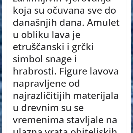
b
n
A
koja su očuvana sve do
o
g
p
današnjih dana. Amulet
o
er
p
u obliku lava je
k
etruščanski i grčki
simbol snage i
hrabrosti. Figure lavova
napravljene od
najrazličitijih materijala
u drevnim su se
vremenima stavljale na
ulazna vrata obiteljskih