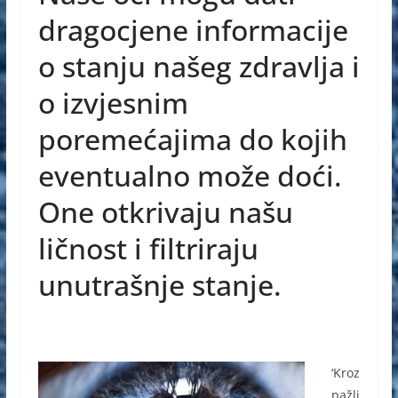
e
e
s
dragocjene informacije
b
n
A
o stanju našeg zdravlja i
o
g
p
o izvjesnim
o
er
p
poremećajima do kojih
k
eventualno može doći.
One otkrivaju našu
ličnost i filtriraju
unutrašnje stanje.
‘Kroz
pažlj