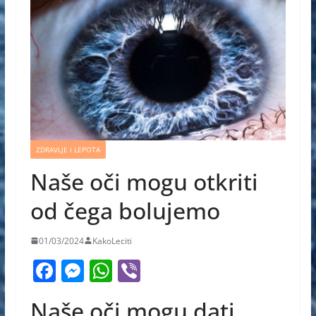
ZDRAVLJE I LEPOTA
Naše oči mogu otkriti
od čega bolujemo
01/03/2024
KakoLeciti
F
M
W
Vi
a
e
h
b
Naše oči mogu dati
c
ss
at
er