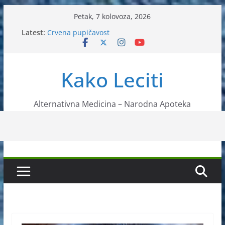
Skip
Petak, 7 kolovoza, 2026
to
Latest:
Crvena pupičavost
content
Čir na želucu – Liječenje prirodnim metodama
Drhtanje tijela – Kako ga liječiti?
Kako očistiti krvnu plazmu?
Kako Leciti
Liječenje bubrežnog kamenca uz pomoć čaja
Alternativna Medicina – Narodna Apoteka