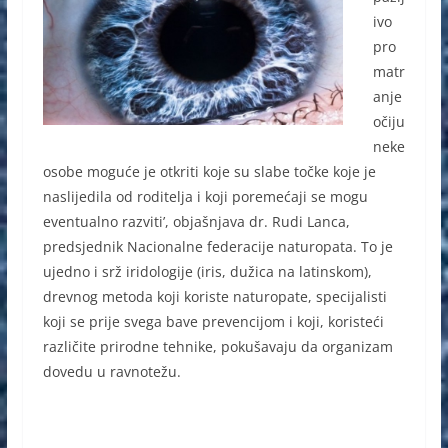
ivo
pro
matr
anje
očiju
neke
osobe moguće je otkriti koje su slabe točke koje je
naslijedila od roditelja i koji poremećaji se mogu
eventualno razviti’, objašnjava dr. Rudi Lanca,
predsjednik Nacionalne federacije naturopata. To je
ujedno i srž iridologije (iris, dužica na latinskom),
drevnog metoda koji koriste naturopate, specijalisti
koji se prije svega bave prevencijom i koji, koristeći
različite prirodne tehnike, pokušavaju da organizam
dovedu u ravnotežu.